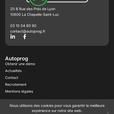
20 B Rue des Prés de Lyon
10600 La Chapelle-Saint-Luc
03 10 04 80 90
contact@autoprog.fr
L
F
i
a
n
c
k
e
e
b
Autoprog
d
o
Obtenir une démo
i
o
Actualités
n
k
-
-
Contact
i
f
Recrutement
n
Mentions légales
Nous utilisons des cookies pour vous garantir la meilleure
Copyright © 2025 AUTOPROG
expérience sur notre site web.