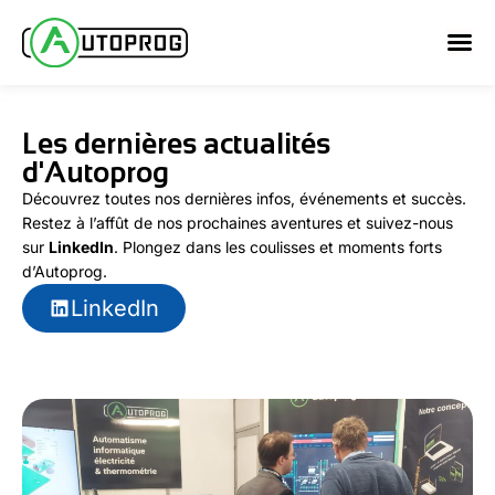
Aller
au
contenu
Les dernières actualités
d'Autoprog
Découvrez toutes nos dernières infos, événements et succès.
Restez à l’affût de nos prochaines aventures et suivez-nous
sur
LinkedIn
. Plongez dans les coulisses et moments forts
d’Autoprog.
LinkedIn
P
P
a
a
g
g
e
e