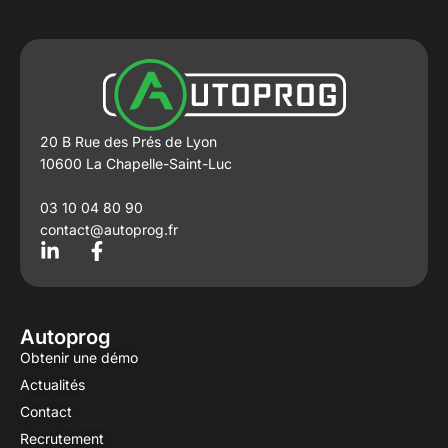
20 B Rue des Prés de Lyon
10600 La Chapelle-Saint-Luc
03 10 04 80 90
contact@autoprog.fr
L
F
i
a
n
c
k
e
e
b
Autoprog
d
o
Obtenir une démo
i
o
Actualités
n
k
-
-
Contact
i
f
Recrutement