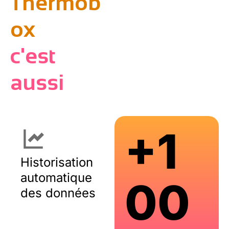
Thermob
ox
c'est
aussi
+1
Historisation
automatique
00
des données