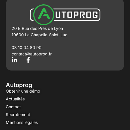
20 B Rue des Prés de Lyon
10600 La Chapelle-Saint-Luc
03 10 04 80 90
contact@autoprog.fr
L
F
i
a
n
c
k
e
e
b
Autoprog
d
o
Obtenir une démo
i
o
Actualités
n
k
-
-
Contact
i
f
Recrutement
n
Mentions légales