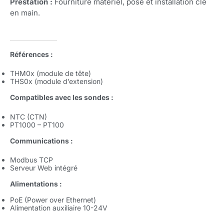
Prestation :
Fourniture matériel, pose et installation clé
en main.
Références
:
THM0x (module de tête)
THS0x (module d’extension)
Compatibles avec les sondes :
NTC (CTN)
PT1000 – PT100
Communications :
Modbus TCP
Serveur Web intégré
Alimentations :
PoE (Power over Ethernet)
Alimentation auxiliaire 10-24V